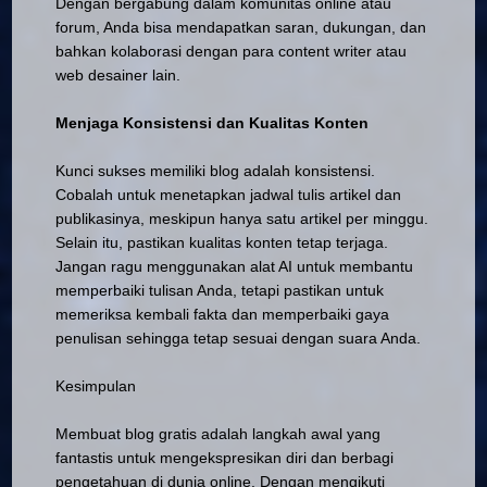
Dengan bergabung dalam komunitas online atau
forum, Anda bisa mendapatkan saran, dukungan, dan
bahkan kolaborasi dengan para content writer atau
web desainer lain.
Menjaga Konsistensi dan Kualitas Konten
Kunci sukses memiliki blog adalah konsistensi.
Cobalah untuk menetapkan jadwal tulis artikel dan
publikasinya, meskipun hanya satu artikel per minggu.
Selain itu, pastikan kualitas konten tetap terjaga.
Jangan ragu menggunakan alat AI untuk membantu
memperbaiki tulisan Anda, tetapi pastikan untuk
memeriksa kembali fakta dan memperbaiki gaya
penulisan sehingga tetap sesuai dengan suara Anda.
Kesimpulan
Membuat blog gratis adalah langkah awal yang
fantastis untuk mengekspresikan diri dan berbagi
pengetahuan di dunia online. Dengan mengikuti