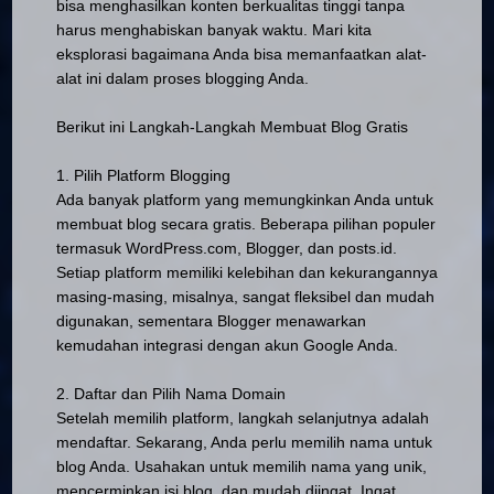
bisa menghasilkan konten berkualitas tinggi tanpa
harus menghabiskan banyak waktu. Mari kita
eksplorasi bagaimana Anda bisa memanfaatkan alat-
alat ini dalam proses blogging Anda.
Berikut ini Langkah-Langkah Membuat Blog Gratis
1. Pilih Platform Blogging
Ada banyak platform yang memungkinkan Anda untuk
membuat blog secara gratis. Beberapa pilihan populer
termasuk WordPress.com, Blogger, dan posts.id.
Setiap platform memiliki kelebihan dan kekurangannya
masing-masing, misalnya, sangat fleksibel dan mudah
digunakan, sementara Blogger menawarkan
kemudahan integrasi dengan akun Google Anda.
2. Daftar dan Pilih Nama Domain
Setelah memilih platform, langkah selanjutnya adalah
mendaftar. Sekarang, Anda perlu memilih nama untuk
blog Anda. Usahakan untuk memilih nama yang unik,
mencerminkan isi blog, dan mudah diingat. Ingat,