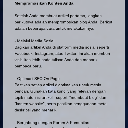
Mempromosikan Konten Anda
Setelah Anda membuat artikel pertama, langkah
berikutnya adalah mempromosikan blog Anda. Berikut
adalah beberapa cara untuk melakukannya:
- Melalui Media Sosial
Bagikan artikel Anda di platform media sosial seperti
Facebook, Instagram, atau Twitter. Ini akan memberi
visibilitas lebih pada tulisan Anda dan menarik
pembaca baru.
- Optimasi SEO On Page
Pastikan setiap artikel dioptimalkan untuk mesin
pencari. Gunakan kata kunci yang relevan dengan
topik materi isi artikel. seperti “membuat blog” dan
“konten website”, serta pastikan penggunaan meta
deskripsi yang menarik.
- Bergabung dengan Forum & Komunitas