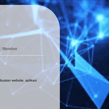
|
Member
uatan website, aplikasi