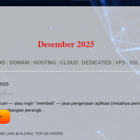
Desember 2025
IS
|
DOMAIN
|
HOSTING
|
CLOUD
|
DEDICATED
|
VPS
|
SSL
2025
plikasi
ari — atau ingin “membeli” — jasa pengerjaan aplikasi (misalnya pemb
ngembangan perangk...
>
ID LINK BUILDING
,
TOP KEYWORD