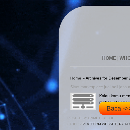
HOME
|
WHO
Home
»
Archives for Desember 
Situs marketplace jual beli jasa a
Kalau kamu menc
mobile, atau pe
Baca ->
POSTED BY
UNMETERED.ID
LABELS:
PLATFORM WEBSITE
,
PYRAM