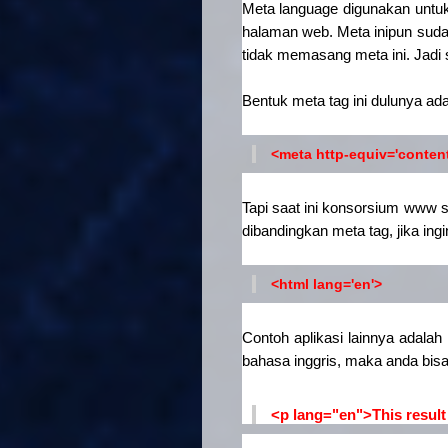
Meta language digunakan untu
halaman web. Meta inipun suda
tidak memasang meta ini. Jadi 
Bentuk meta tag ini dulunya ada
<meta http-equiv='content
Tapi saat ini konsorsium www 
dibandingkan meta tag, jika ing
<html lang='en'>
Contoh aplikasi lainnya adala
bahasa inggris, maka anda bisa
<p lang="en">This result