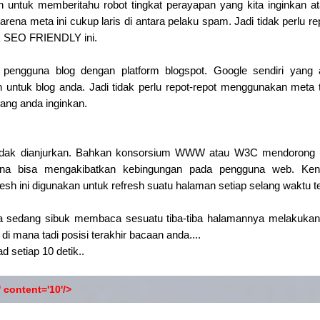
 untuk memberitahu robot tingkat perayapan yang kita inginkan ata
arena meta ini cukup laris di antara pelaku spam. Jadi tidak perlu
idak SEO FRIENDLY ini.
ah pengguna blog dengan platform blogspot. Google sendiri yang
 untuk blog anda. Jadi tidak perlu repot-repot menggunakan meta 
ang anda inginkan.
 tidak dianjurkan. Bahkan konsorsium WWW atau W3C mendorong 
rena bisa mengakibatkan kebingungan pada pengguna web. Ke
sh ini digunakan untuk refresh suatu halaman setiap selang waktu te
a sedang sibuk membaca sesuatu tiba-tiba halamannya melakukan 
i mana tadi posisi terakhir bacaan anda....
d setiap 10 detik..
 content='10'/>