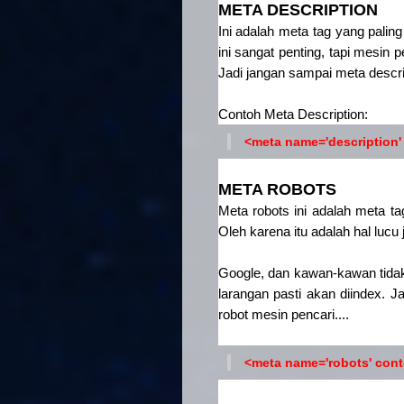
META DESCRIPTION
Ini adalah meta tag yang palin
ini sangat penting, tapi mesi
Jadi jangan sampai meta descri
Contoh Meta Description:
<meta name='description' 
META ROBOTS
Meta robots ini adalah meta 
Oleh karena itu adalah hal lucu
Google, dan kawan-kawan tidak
larangan pasti akan diindex. 
robot mesin pencari....
<meta name='robots' conte