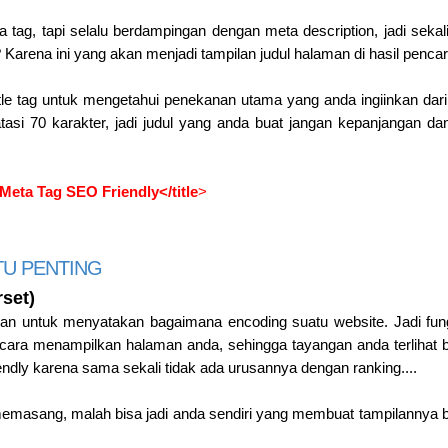
a tag, tapi selalu berdampingan dengan meta description, jadi sekal
ng? Karena ini yang akan menjadi tampilan judul halaman di hasil penca
le tag untuk mengetahui penekanan utama yang anda ingiinkan dar
ibatasi 70 karakter, jadi judul yang anda buat jangan kepanjangan
Meta Tag SEO Friendly</title
>
TU PENTING
set)
akan untuk menyatakan bagaimana encoding suatu website. Jadi fu
cara menampilkan halaman anda, sehingga tayangan anda terlihat be
dly karena sama sekali tidak ada urusannya dengan ranking....
memasang, malah bisa jadi anda sendiri yang membuat tampilannya b