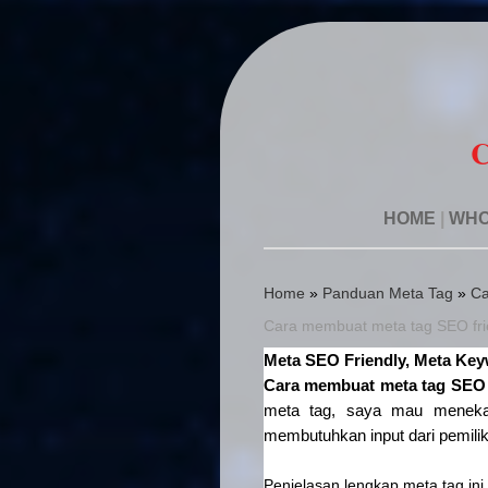
C
HOME
|
WHO
Home
»
Panduan Meta Tag
»
Ca
Cara membuat meta tag SEO fri
Meta SEO Friendly, Meta Key
Cara membuat meta tag SEO 
meta tag, saya mau menekank
membutuhkan input dari pemilik
Penjelasan lengkap meta tag ini 