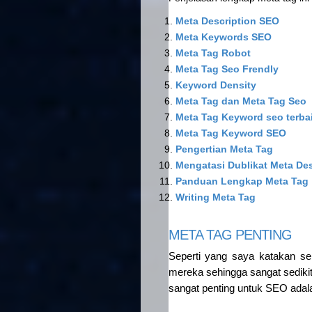
Meta Description SEO
Meta Keywords SEO
Meta Tag Robot
Meta Tag Seo Frendly
Keyword Density
Meta Tag dan Meta Tag Seo
Meta Tag Keyword seo terba
Meta Tag Keyword SEO
Pengertian Meta Tag
Mengatasi Dublikat Meta Des
Panduan Lengkap Meta Tag
Writing Meta Tag
META TAG PENTING
Seperti yang saya katakan 
mereka sehingga sangat sediki
sangat penting untuk SEO adal