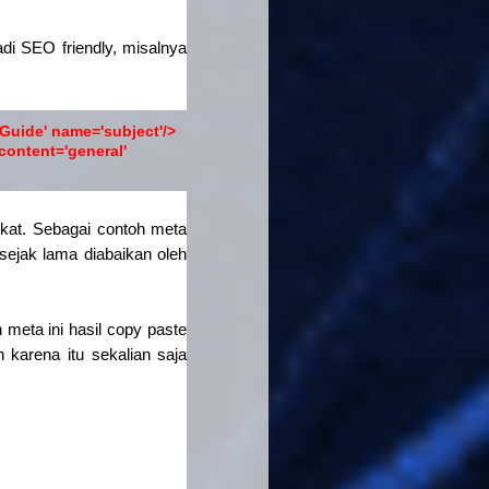
di SEO friendly, misalnya
uide' name='subject'/>
content='general'
gkat. Sebagai contoh meta
sejak lama diabaikan oleh
meta ini hasil copy paste
karena itu sekalian saja