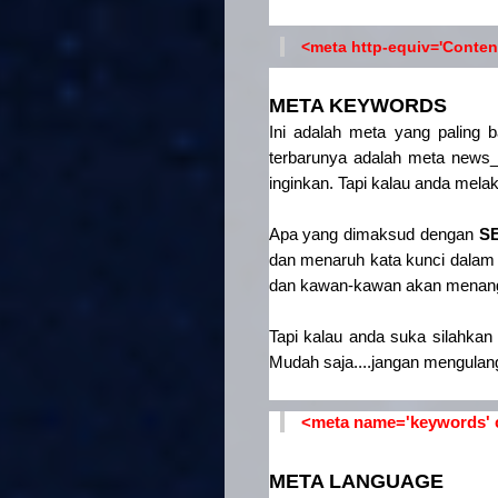
<meta http-equiv='Content
META KEYWORDS
Ini adalah meta yang paling 
terbarunya adalah meta news
inginkan. Tapi kalau anda mel
Apa yang dimaksud dengan
S
dan menaruh kata kunci dalam 
dan kawan-kawan akan menangka
Tapi kalau anda suka silahkan
Mudah saja....jangan mengulangi 
<meta name='keywords' co
META LANGUAGE