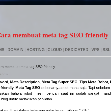
ara membuat meta tag SEO friendly
IS
|
DOMAIN
|
HOSTING
|
CLOUD
|
DEDICATED
|
VPS
|
SSL
ra membuat meta tag SEO friendly
endly
word, Meta Description, Meta Tag Super SEO, Tips Meta Robot,
friendly, Meta Tag SEO
sebenarnya sederhana saja. Tapi sebelu
an bahwa robot mesin pencari saat ini sudah sangat mandiri,
 blog untuk melakukan penilaian.
akan dibagi dalam beberapa entry bagian, silakan " Klik " :