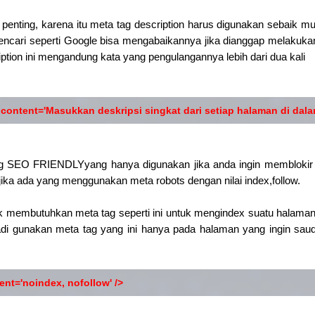
g penting, karena itu meta tag description harus digunakan sebaik 
n pencari seperti Google bisa mengabaikannya jika dianggap melakuk
ption ini mengandung kata yang pengulangannya lebih dari dua kali
content='Masukkan deskripsi singkat dari setiap halaman di dalam
tag SEO FRIENDLYyang hanya digunakan jika anda ingin memblokir 
 jika ada yang menggunakan meta robots dengan nilai index,follow.
 membutuhkan meta tag seperti ini untuk mengindex suatu halaman
Jadi gunakan meta tag yang ini hanya pada halaman yang ingin sau
nt='noindex, nofollow' />