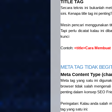
TITLE TAG
Secara teknis ini bukanlah met
sini. Kenapa title tag ini penti
Mesin pencari menggunakan tit
Tapi perlu dicatat kalau ini d
kunci
Contoh:
<title>Cara Membuat 
META TAG TIDAK BEGI
Meta Content Type (char
Meta tag yang satu ini digun
browser tidak salah mengenali 
penting dalam konsep SEO Frien
Peringatan: Kalau anda salah 
tag yang satu ini: