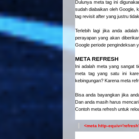
Dulunya meta tag ini digunakan
sudah diabaikan oleh Google, k
tag revisit after yang justru t
Terlebih lagi jika anda adal
perayapan yang akan diberikan
Google periode pengindeksan y
META REFRESH
Ini adalah meta yang sangat
meta tag yang satu ini ka
kebingungan? Karena meta refre
Bisa anda bayangkan jika and
Dan anda masih harus mencari d
Contoh meta refresh untuk reloa
<meta http-equiv='refresh'