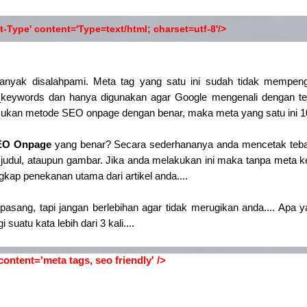
-Type' content='Type=text/html; charset=utf-8'/>
banyak disalahpami. Meta tag yang satu ini sudah tidak mempenga
_keywords dan hanya digunakan agar Google mengenali dengan te
akukan metode SEO onpage dengan benar, maka meta yang satu ini 10
EO Onpage
yang benar? Secara sederhananya anda mencetak tebal 
judul, ataupun gambar. Jika anda melakukan ini maka tanpa meta 
p penekanan utama dari artikel anda....
 pasang, tapi jangan berlebihan agar tidak merugikan anda.... Apa 
suatu kata lebih dari 3 kali....
ntent='meta tags, seo friendly' />