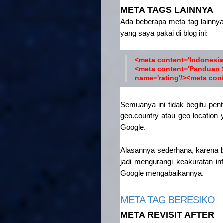
META TAGS LAINNYA
Ada beberapa meta tag lainny
yang saya pakai di blog ini:
<meta content='Indonesia
<meta content='Panduan 
name='rating'/>
<meta cont
Semuanya ini tidak begitu pe
geo.country atau geo location
Google.
Alasannya sederhana, karena b
jadi mengurangi keakuratan i
Google mengabaikannya.
META TAG BERESIKO
META REVISIT AFTER