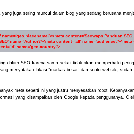
a yang juga sering muncul dalam blog yang sedang berusaha menja
' name='geo.placename'/>
<meta content='Seowaps Panduan SEO G
SEO' name='Author'/>
<meta content='all' name='audience'/>
<meta 
ent='id' name='geo.country'/>
nting dalam SEO karena sama sekali tidak akan memperbaiki perin
 yang menyatakan lokasi "markas besar" dari suatu website, sudah 
anyak meta seperti ini yang justru menyesatkan robot. Kebanyakan 
nformasi yang disampaikan oleh Google kepada penggunanya. Oleh 