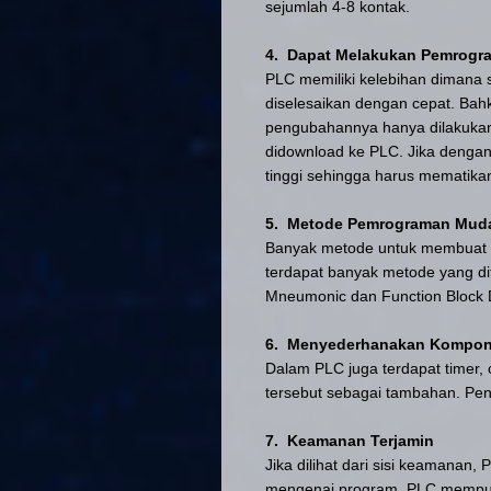
sejumlah 4-8 kontak.
4. Dapat Melakukan Pemrogr
PLC
memiliki kelebihan dimana 
diselesaikan dengan cepat. Bahka
pengubahannya hanya dilakukan p
didownload ke PLC. Jika dengan
tinggi sehingga harus mematika
5. Metode Pemrograman Mud
Banyak metode untuk membuat s
terdapat banyak metode yang d
Mneumonic dan Function Block 
6. Menyederhanakan Kompon
Dalam PLC juga terdapat timer,
tersebut sebagai tambahan. Pe
7. Keamanan Terjamin
Jika dilihat dari sisi keamanan,
mengenai program. PLC mempuny