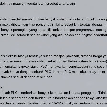
elebihan maupun keuntungan tersebut antara lain:
sistem kendali membutuhkan banyak sistem pengolahan untuk masing-
in maka dibutuhkan lima pengendali. Hal tersebut kini teratasi denga
banyak perangkat yang dapat dijalankan dengan programnya masing
direduksi, semakin sedikit kabel yang digunakan dan ringkat/ sederha
 sisi fleksibilitasnya tentunya sudah menjadi jawaban, dimana harga ya
kan dengan menggunakan sistem sebelumnya. Ketika sistem lama (relay
g memakan banyak biaya,
PLC
menawarkan pengkabelan yang sederh
anyak hanya dengan sebuah PLC, karena PLC mencakup relay, timer, 
esuaikan sesuai dengan kebutuhan.
ak
 sebuah
PLC
memberikan banyak kemudahan kepada pengguna. Tidak han
 jauh lebih sederhana dan mudah jika dibandingkan dengan relay. Misaln
ley dengan jumlah kontak minimal 16-32 kontak, sementara itu relay 