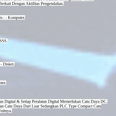
erkait Dengan Aktifitas Pengendalian.
m : - Komputer.
 SSS.
- Disket.
ter.
n Digital & Setiap Peralatan Digital Memerlukan Catu Daya DC.
n Catu Daya Dari Luar Sedangkan PLC Type Compact Catu
nitnya.