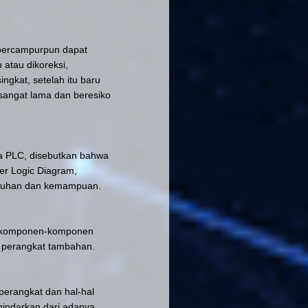
 bercampurpun dapat
 atau dikoreksi,
ngkat, setelah itu baru
sangat lama dan beresiko
a PLC
, disebutkan bahwa
er Logic Diagram,
utuhan dan kemampuan.
an komponen-komponen
 perangkat tambahan.
 perangkat dan hal-hal
indarkan dari adanya