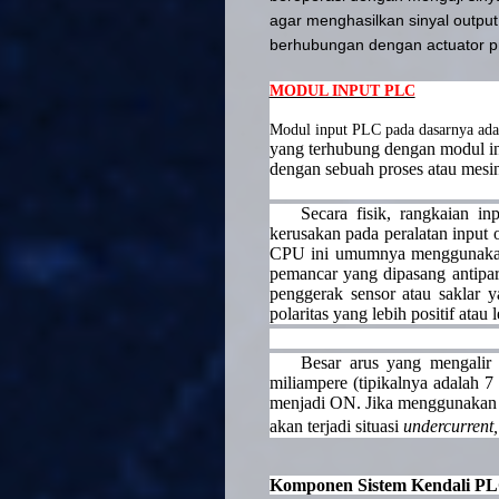
agar menghasilkan sinyal outpu
berhubungan dengan actuator pr
MODUL INPUT PLC
Modul input PLC pada dasarnya ad
yang terhubung dengan modul ini,
dengan sebuah proses atau mesin
Secara fisik, rangkaian in
kerusakan pada peralatan input 
CPU ini umumnya menggunakan
pemancar yang dipasang antipara
penggerak sensor atau saklar
polaritas yang lebih positif atau 
Besar arus yang mengalir 
miliampere (tipikalnya adalah 7
menjadi ON. Jika menggunakan s
akan terjadi situasi
undercurrent
Komponen Sistem Kendali PLC