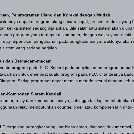
aman, Pemrograman Ulang dan Koreksi dengan Mudah
sistemnya dapat diprogram ulang secara cepat, proses produksi yang
n ketika sistem sedang dijalankan. Bila salah satu sistem akan diubah
ada program yang terdapat di komputer, dengan waktu yang relatif si
 relay, diperlukan pengubahan pada pengkabelannya, waktunya akan 
n sistem yang sedang berjalan.
ah dan Bermacam-macam
uatu program pada PLC. Seperti pada penjelasan
pemrograman pad
itawarkan untuk membuat suatu program pada PLC, di antaranya Ladd
Diagram. Setiap programer dapat memiih metode sesuai dengan keb
en-Komponen Sistem Kendali
 counter, relay dan komponen lainnya, sehingga tak lagi membutuhk
nggunaan relay membutuhkan counter, timer atau komponen lain untuk
 PLC tergolong perangkat yang luar biasa aman, dari segi dokumentasi,
ai sistem penguncian (lock), sehingga mengurangi dan dapat mengh