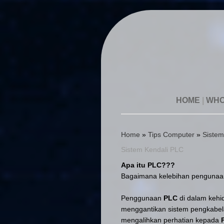
HOME
|
WHO
Home
»
Tips Computer
»
Sistem
Sistem Kendali PLC
Apa itu PLC???
Bagaimana kelebihan pengunaan 
Penggunaan
PLC
di dalam kehi
menggantikan sistem pengkabel
mengalihkan perhatian kepada