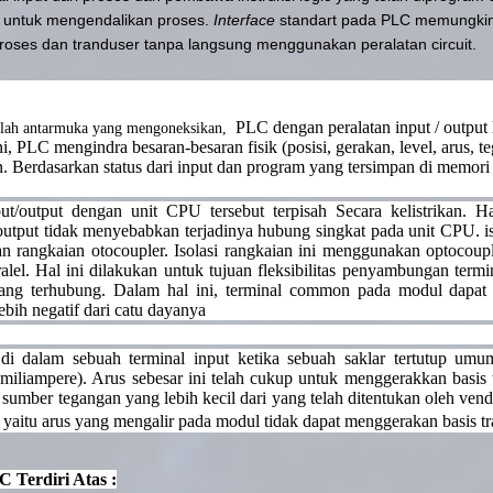
t untuk mengendalikan proses.
Interface
standart pada PLC memungkink
oses dan tranduser tanpa langsung menggunakan peralatan circuit.
PLC dengan peralatan input / output 
alah antarmuka yang mengoneksikan,
 PLC mengindra besaran-besaran fisik (posisi, gerakan, level, arus, te
. Berdasarkan status dari input dan program yang tersimpan di memor
put/output dengan unit CPU tersebut terpisah Secara kelistrikan. 
output tidak menyebabkan terjadinya hubung singkat pada unit CPU. is
 rangkaian otocoupler.
Isolasi rangkaian ini menggunakan optocoup
lel. Hal ini dilakukan untuk tujuan fleksibilitas penyambungan termi
 yang terhubung. Dalam hal ini, terminal common pada modul dapa
lebih negatif dari catu dayanya
di dalam sebuah terminal input ketika sebuah saklar tertutup um
 miliampere). Arus sebesar ini telah cukup untuk menggerakkan basis 
umber tegangan yang lebih kecil dari yang telah ditentukan oleh ve
,
yaitu arus yang mengalir pada modul tidak dapat menggerakan basis tr
 Terdiri Atas :