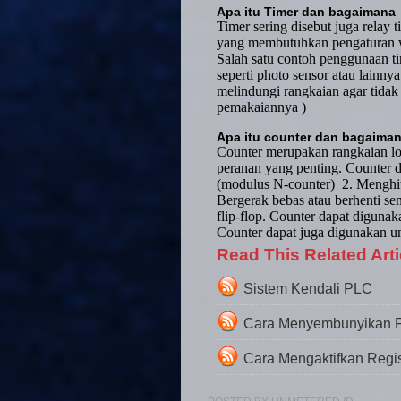
Apa itu Timer dan bagaimana
Timer sering disebut juga relay 
yang membutuhkan pengaturan w
Salah satu contoh penggunaan ti
seperti photo sensor atau lainnya
melindungi rangkaian agar tidak o
pemakaiannya )
Apa itu counter dan bagaim
Counter merupakan rangkaian l
peranan yang penting. Counter di
(modulus N-counter)
2. Menghit
Bergerak bebas atau berhenti se
flip-flop. Counter dapat diguna
Counter dapat juga digunakan u
Read This Related Arti
Sistem Kendali PLC
Cara Menyembunyikan F
Cara Mengaktifkan Regis