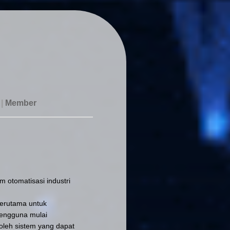
|
Member
 otomatisasi industri
terutama untuk
pengguna mulai
oleh sistem yang dapat