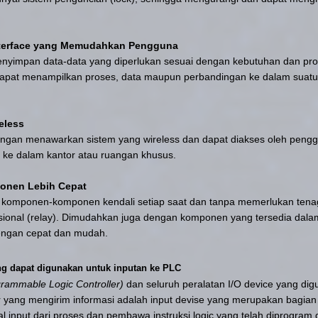
nterface yang Memudahkan Pengguna
yimpan data-data yang diperlukan sesuai dengan kebutuhan dan pr
dapat menampilkan proses, data maupun perbandingan ke dalam suatu
eless
 dengan menawarkan sistem yang wireless dan dapat diakses oleh pe
k ke dalam kantor atau ruangan khusus.
onen Lebih Cepat
omponen-komponen kendali setiap saat dan tanpa memerlukan tenag
sional (relay). Dimudahkan juga dengan komponen yang tersedia dala
engan cepat dan mudah.
ang dapat digunakan untuk inputan ke PLC
rammable Logic Controller)
dan seluruh peralatan I/O device yang di
 yang mengirim informasi adalah input devise yang merupakan bagian 
l input dari proses dan pembawa instruksi logic yang telah diprogra