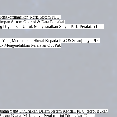
engkordinasikan Kerja Sistem PLC.
mpan Sistem Operasi & Data Pemakai.
Yg Digunakan Untuk Menyesuaikan Sinyal Pada Peralatan Luar.
atan Yang Memberikan Sinyal Kepada PLC & Selanjutnya PLC
k Mengendalikan Peralatan Out Put.
alatan Yang Digunakan Dalam Sistem Kendali PLC, tetapi Bukan
Secara Nyata. Maksudnya Peralatan ini Digunakan Untuk