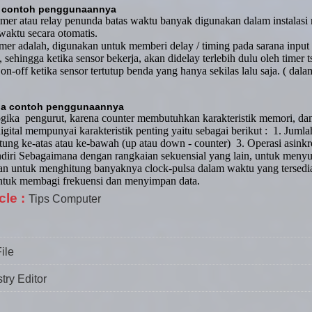
contoh penggunaannya
timer atau relay penunda batas waktu banyak digunakan dalam instalasi 
aktu secara otomatis.
mer adalah, digunakan untuk memberi delay / timing pada sarana input
, sehingga ketika sensor bekerja, akan didelay terlebih dulu oleh timer t
n-off ketika sensor tertutup benda yang hanya sekilas lalu saja. ( dala
ana contoh penggunaannya
ogika
pengurut, karena counter membutuhkan karakteristik memori, 
gital mempunyai karakteristik penting yaitu sebagai berikut :
1. Juml
ung ke-atas atau ke-bawah (up atau down - counter)
3. Operasi asinkr
ndiri Sebagaimana dengan rangkaian sekuensial yang lain, untuk meny
kan untuk menghitung banyaknya clock-pulsa dalam waktu yang tersedia
ntuk membagi frekuensi dan menyimpan data.
cle :
Tips Computer
ile
try Editor