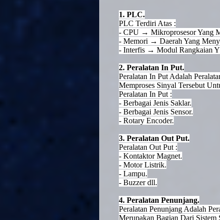
1. PLC.
PLC Terdiri Atas :
- CPU → Mikroprosesor Yang M
- Memori → Daerah Yang Menyi
- Interfis → Modul Rangkaian 
2. Peralatan In Put.
Peralatan In Put Adalah Peral
Memproses Sinyal Tersebut Untu
Peralatan In Put :
- Berbagai Jenis Saklar.
- Berbagai Jenis Sensor.
- Rotary Encoder.
3. Peralatan Out Put.
Peralatan Out Put :
- Kontaktor Magnet.
- Motor Listrik.
- Lampu.
- Buzzer dll.
4. Peralatan Penunjang.
Peralatan Penunjang Adalah Per
Merupakan Bagian Dari Sistem 