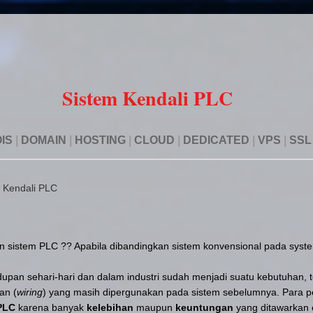
Sistem Kendali PLC
IS
|
DOMAIN
|
HOSTING
|
CLOUD
|
DEDICATED
|
VPS
|
SSL
 Kendali PLC
sistem PLC ?? Apabila dibandingkan sistem konvensional pada system
dupan sehari-hari dan dalam industri sudah menjadi suatu kebutuhan, 
an (
wiring
) yang masih dipergunakan pada sistem sebelumnya. Para 
PLC
karena banyak
kelebihan
maupun
keuntungan
yang ditawarkan 