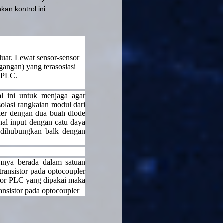
an kontrol ini
luar. Lewat sensor-sensor
gangan) yang terasosiasi
i PLC.
Hal ini untuk menjaga agar
olasi rangkaian modul dari
ler dengan dua buah diode
nal input dengan catu daya
t dihubungkan balk dengan
umnya berada dalam satuan
transistor pada optocoupler
ndor PLC yang dipakai maka
ansistor pada optocoupler