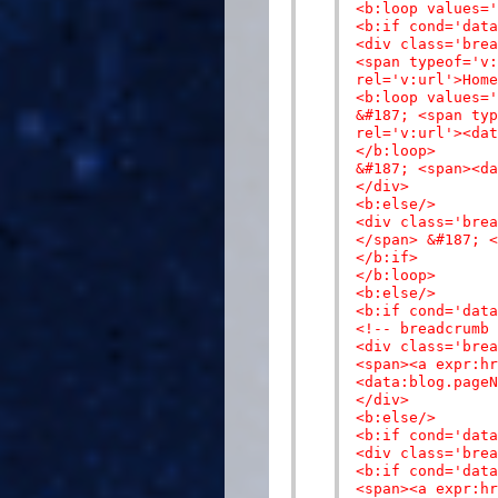
<b:loop values='
<b:if cond='data
<div class='brea
<span typeof='v:
rel='v:url'>Home
<b:loop values='
&#187; <span typ
rel='v:url'><dat
</b:loop>
&#187; <span><da
</div>
<b:else/>
<div class='brea
</span> &#187; <
</b:if>
</b:loop>
<b:else/>
<b:if cond='data
<!-- breadcrumb 
<div class='brea
<span><a expr:hr
<data:blog.pageN
</div>
<b:else/>
<b:if cond='data
<div class='brea
<b:if cond='data
<span><a expr:hr