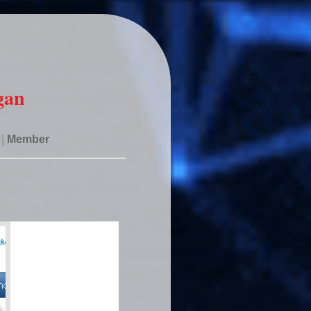
gan
|
Member