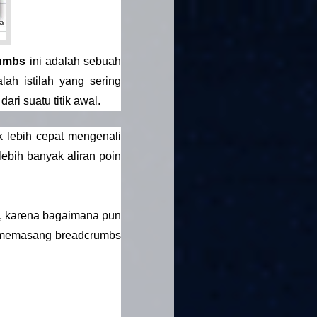
umbs
ini adalah sebuah
ah istilah yang sering
ri suatu titik awal.
 lebih cepat mengenali
lebih banyak aliran poin
O, karena bagaimana pun
in memasang breadcrumbs