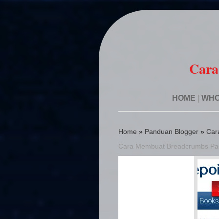
Cara
HOME
|
WHO
Home
»
Panduan Blogger
»
Car
Cara Membuat Breadcrumbs Pada