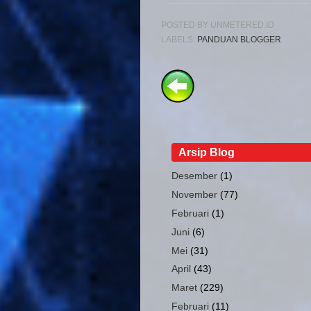
POSTED BY
UNMETERED.ID
LABELS:
PANDUAN BLOGGER
Arsip Blog
Desember
(1)
November
(77)
Februari
(1)
Juni
(6)
Mei
(31)
April
(43)
Maret
(229)
Februari
(11)