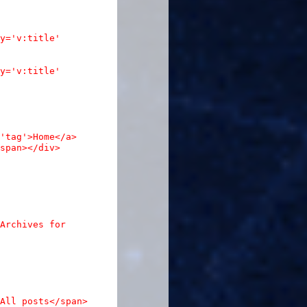
y='v:title'
y='v:title'
'tag'>Home</a>
span></div>
Archives for
All posts</span>