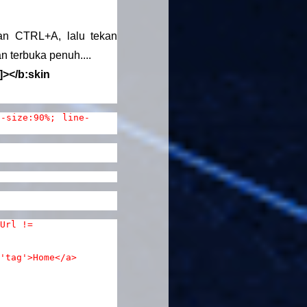
an CTRL+A, lalu tekan
 terbuka penuh....
]]></b:skin
-size:90%; line-
Url !=
'tag'>Home</a>