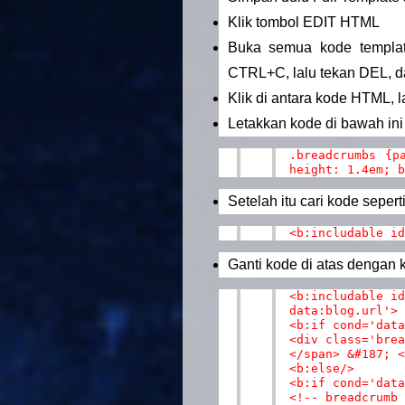
Klik tombol EDIT HTML
Buka semua kode templat
CTRL+C, lalu tekan DEL, d
Klik di antara kode HTML,
Letakkan kode di bawah ini 
.breadcrumbs {p
height: 1.4em; b
Setelah itu cari kode sepert
<b:includable id
Ganti kode di atas dengan 
<b:includable id
data:blog.url'>
<b:if cond='data
<div class='brea
</span> &#187; <
<b:else/>
<b:if cond='data
<!-- breadcrumb 