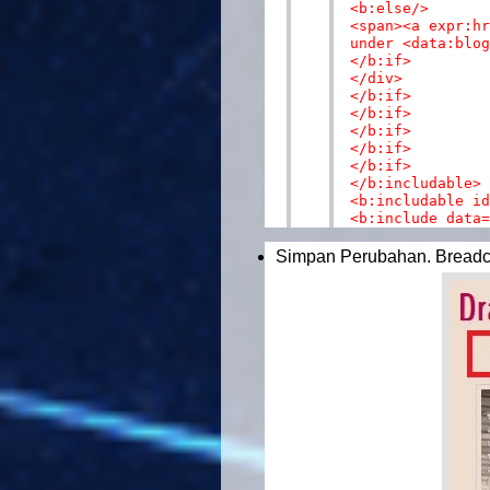
<b:else/>
<span><a expr:hr
under <data:blog
</b:if>
</div>
</b:if>
</b:if>
</b:if>
</b:if>
</b:if>
</b:includable>
<b:includable id
<b:include data=
Simpan Perubahan. Breadcru