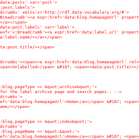
data:posts' var='post'>
:post.labels'>
dcrumbs' xmlns:v='http://rdf.data-vocabulary.org/#'>
Breadcrumb'><a expr:href='data:blog.homepageUrl' propert
</a></span>
data:post.labels' var='label'>
eof='v:Breadcrumb'><a expr:href='data:label.url' propert
a:label.name/></a></span>
ta:post.title/></span>
dcrumbs'><span><a expr:href='data:blog.homepageUrl' rel=
span>Unlabelled</span> &#187; <span><data:post.title/></
:blog.pageType == &quot;archive&quot;'>
for the label archive page and search pages.. -->
dcrumbs'>
ef='data:blog.homepageUrl'>Home</a></span> &#187; <span>
ame/></span>
:blog.pageType == &quot;index&quot;'>
dcrumbs'>
:blog.pageName == &quot;&quot;'>
ef='data:blog.homepageUrl'>Home</a></span> &#187; <span>