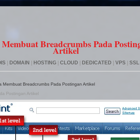
 Membuat Breadcrumbs Pada Postin
Artikel
IS
|
DOMAIN
|
HOSTING
|
CLOUD
|
DEDICATED
|
VPS
|
SSL
a Membuat Breadcrumbs Pada Postingan Artikel
 Postingan Artikel