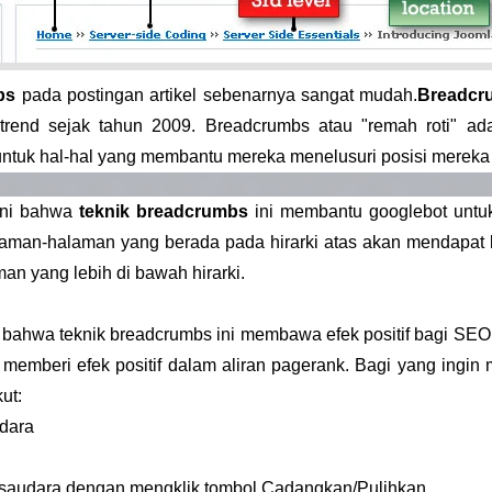
bs
pada postingan artikel sebenarnya sangat mudah.
Breadcr
trend sejak tahun 2009. Breadcrumbs atau "remah roti" adal
ntuk hal-hal yang membantu mereka menelusuri posisi mereka da
ini bahwa
teknik breadcrumbs
ini membantu googlebot untuk
halaman-halaman yang berada pada hirarki atas akan mendapat 
n yang lebih di bawah hirarki.
i bahwa teknik breadcrumbs ini membawa efek positif bagi SE
lu memberi efek positif dalam aliran pagerank. Bagi yang ing
ut:
dara
 saudara dengan mengklik tombol Cadangkan/Pulihkan