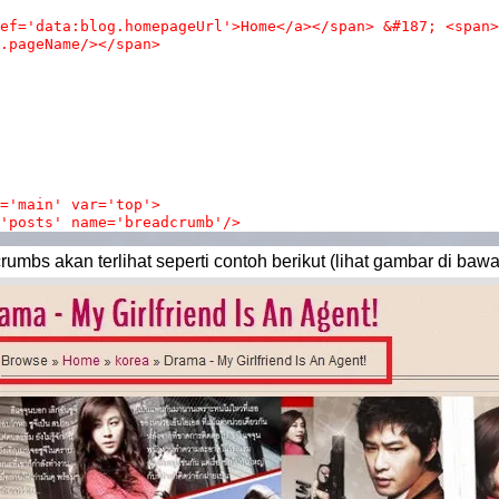
ef='data:blog.homepageUrl'>Home</a></span> &#187; <span>
.pageName/></span>
='main' var='top'>
'posts' name='breadcrumb'/>
mbs akan terlihat seperti contoh berikut (lihat gambar di bawa