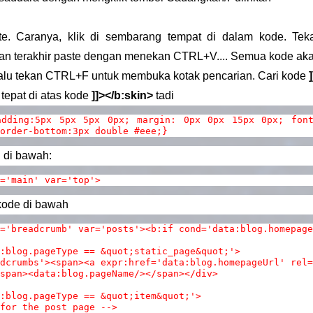
e. Caranya, klik di sembarang tempat di dalam kode. Tek
an terakhir paste dengan menekan CTRL+V.... Semua kode akan
 lalu tekan CTRL+F untuk membuka kotak pencarian. Cari kode
tepat di atas kode
]]></b:skin>
tadi
adding:5px 5px 5px 0px; margin: 0px 0px 15px 0px; font
order-bottom:3px double #eee;}
i di bawah:
='main' var='top'>
kode di bawah
='breadcrumb' var='posts'><b:if cond='data:blog.homepage
:blog.pageType == &quot;static_page&quot;'>
dcrumbs'><span><a expr:href='data:blog.homepageUrl' rel=
span><data:blog.pageName/></span></div>
:blog.pageType == &quot;item&quot;'>
for the post page -->