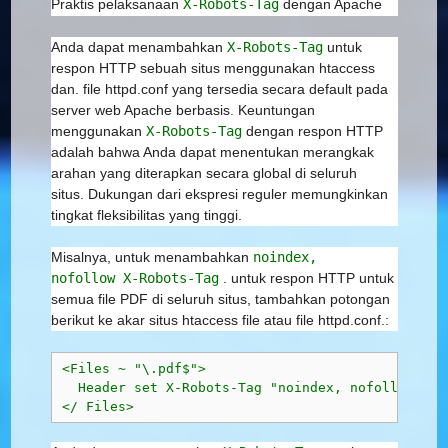
Praktis pelaksanaan
X-Robots-Tag
dengan Apache
Anda dapat menambahkan
X-Robots-Tag
untuk
respon HTTP sebuah situs menggunakan htaccess
dan. file httpd.conf yang tersedia secara default pada
server web Apache berbasis. Keuntungan
menggunakan
X-Robots-Tag
dengan respon HTTP
adalah bahwa Anda dapat menentukan merangkak
arahan yang diterapkan secara global di seluruh
situs. Dukungan dari ekspresi reguler memungkinkan
tingkat fleksibilitas yang tinggi.
Misalnya, untuk menambahkan
noindex,
nofollow
X-Robots-Tag
. untuk respon HTTP untuk
semua file PDF di seluruh situs, tambahkan potongan
berikut ke akar situs htaccess file atau file httpd.conf.:
<Files ~ "\.pdf$">
  Header set X-Robots-Tag "noindex, nofollow"
</ Files>