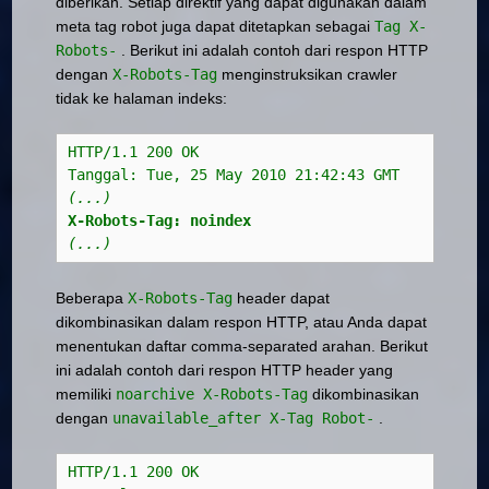
diberikan. Setiap direktif yang dapat digunakan dalam
meta tag robot juga dapat ditetapkan sebagai
Tag X-
Robots-
. Berikut ini adalah contoh dari respon HTTP
dengan
X-Robots-Tag
menginstruksikan crawler
tidak ke halaman indeks:
HTTP/1.1 200 OK
Tanggal: Tue, 25 May 2010 21:42:43 GMT
(...) 
X-Robots-Tag: noindex 
(...)
Beberapa
X-Robots-Tag
header dapat
dikombinasikan dalam respon HTTP, atau Anda dapat
menentukan daftar comma-separated arahan. Berikut
ini adalah contoh dari respon HTTP header yang
memiliki
noarchive
X-Robots-Tag
dikombinasikan
dengan
unavailable_after
X-Tag Robot-
.
HTTP/1.1 200 OK