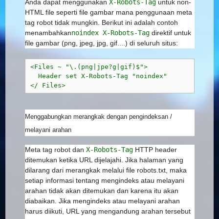
Anda dapat menggunakan
X-Robots-Tag
untuk non-
HTML file seperti file gambar mana penggunaan meta
tag robot tidak mungkin. Berikut ini adalah contoh
menambahkan
noindex
X-Robots-Tag
direktif untuk
file gambar (png, jpeg, jpg, gif....) di seluruh situs:
<Files ~ "\.(png|jpe?g|gif)$">
  Header set X-Robots-Tag "noindex"
</ Files>
Menggabungkan merangkak dengan pengindeksan /
melayani arahan
Meta tag robot dan
X-Robots-Tag
HTTP header
ditemukan ketika URL dijelajahi. Jika halaman yang
dilarang dari merangkak melalui file robots.txt, maka
setiap informasi tentang mengindeks atau melayani
arahan tidak akan ditemukan dan karena itu akan
diabaikan. Jika mengindeks atau melayani arahan
harus diikuti, URL yang mengandung arahan tersebut