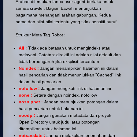
Arahan ditentukan tanpa user agent-berlaku untuk
semua crawler. Bagian bawah menunjukkan
bagaimana menangani arahan gabungan. Kedua
nama dan nilai-nilai tertentu yang tidak sensitif huruf.
Struktur Meta Tag Robot :
All :
Tidak ada batasan untuk mengindeks atau
melayani. Catatan: direktif ini adalah nilai default dan
tidak berpengaruh jika eksplisit tercantum
Noindex :
Jangan menampilkan halaman ini dalam
hasil pencarian dan tidak menunjukkan "Cached" link
dalam hasil pencarian
nofollow :
Jangan mengikuti link di halaman ini
none :
Setara dengan noindex, nofollow
nosnippet :
Jangan menunjukkan potongan dalam
hasil pencarian untuk halaman ini
noodp :
Jangan gunakan metadata dari proyek
Open Directory untuk judul atau potongan
ditampilkan untuk halaman ini.
notranslate :
Jangan melakukan terjemahan dari