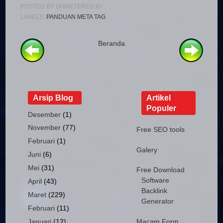
POSTED BY
UNMETERED.ID
LABELS:
PANDUAN META TAG
Beranda
Arsip Blog
Artikel
Populer
Desember
(1)
November
(77)
Free SEO tools
Februari
(1)
Galery
Juni
(6)
Mei
(31)
Free Download
Software
April
(43)
Backlink
Maret
(229)
Generator
Februari
(11)
Januari
(12)
Macam Form