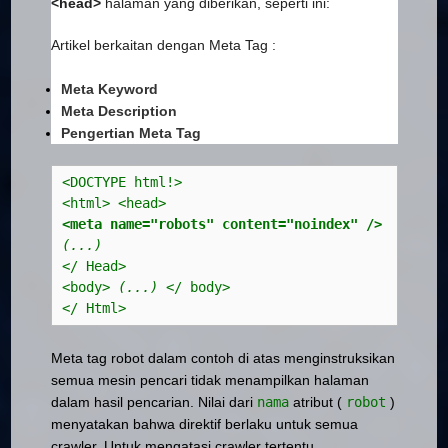
<head>
halaman yang diberikan, seperti ini:
Artikel berkaitan dengan Meta Tag :
Meta Keyword
Meta Description
Pengertian Meta Tag
<DOCTYPE html!>
<html> <head>
<meta name="robots" content="noindex" /> 
(...)
</ Head>
<body> 
(...)
 </ body>
</ Html>
Meta tag robot dalam contoh di atas menginstruksikan
semua mesin pencari tidak menampilkan halaman
dalam hasil pencarian. Nilai dari
nama
atribut (
robot
)
menyatakan bahwa direktif berlaku untuk semua
crawler. Untuk mengatasi crawler tertentu,